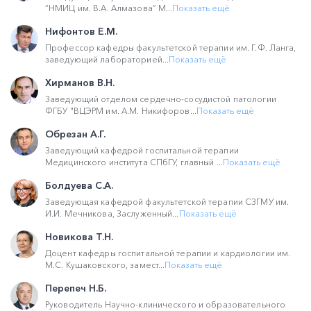
“НМИЦ им. В.А. Алмазова” М...
Показать ещё
Нифонтов Е.М.
Профессор кафедры факультетской терапии им. Г.Ф. Ланга,
заведующий лабораторией...
Показать ещё
Хирманов В.Н.
Заведующий отделом сердечно-сосудистой патологии
ФГБУ "ВЦЭРМ им. А.М. Никифоров...
Показать ещё
Обрезан А.Г.
Заведующий кафедрой госпитальной терапии
Медицинского института СПбГУ, главный ...
Показать ещё
Болдуева С.А.
Заведующая кафедрой факультетской терапии CЗГМУ им.
И.И. Мечникова, Заслуженный...
Показать ещё
Новикова Т.Н.
Доцент кафедры госпитальной терапии и кардиологии им.
М.С. Кушаковского, замест...
Показать ещё
Перепеч Н.Б.
Руководитель Научно-клинического и образовательного