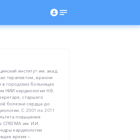
инский институт им. акад.
отал терапевтом, врачом
 в городских больницах
ком НИИ кардиологии Н.Б.
екретаря, старшего
ой болезни сердца до
ологии. С 2001 по 2011
ультета повышения
 СПбГМА им. И.И.
афедры кардиологии
оящее время —