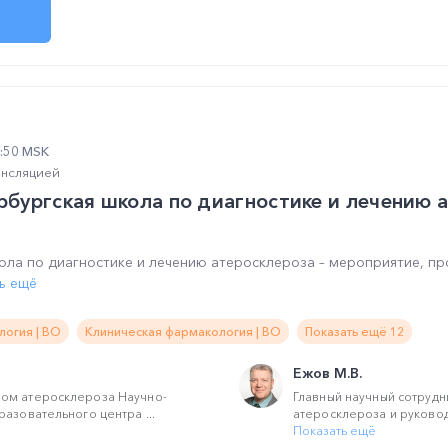
4:50 MSK
ансляцией
ербургская школа по диагностике и лечению а
ола по диагностике и лечению атеросклероза – мероприятие, п
ь ещё
логия | ВО
Клиническая фармакология | ВО
Показать ещё 12
Ежов М.В.
ом атеросклероза Научно-
Главный научный сотруд
разовательного центра ...
атеросклероза и руковод
Показать ещё