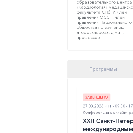
образовательного центра
«Кардиология» медицинск
факультета СПбГУ, член
правления ОССН, член
правления Национального
общества по изучению
атеросклероза, д.м.н.,
профессор
Программы
ЗАВЕРШЕНО
27.03.2026
ПТ
09:30 - 1
Конференция с онлайн-тр
XXII Санкт-Пете
международным 