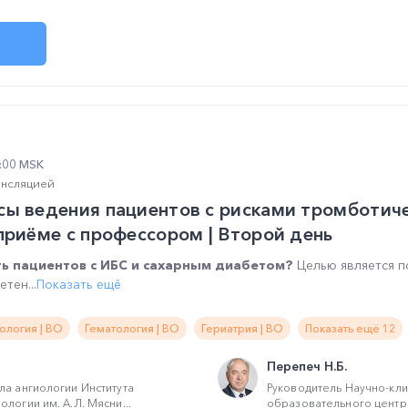
4:00 MSK
ансляцией
сы ведения пациентов с рисками тромботич
приёме с профессором | Второй день
ть пациентов с ИБС и сахарным диабетом?
Целью является п
тен...
Показать ещё
ология | ВО
Гематология | ВО
Гериатрия | ВО
Показать ещё 12
Перепеч Н.Б.
ла ангиологии Института
Руководитель Научно-кли
логии им. А.Л. Мясни...
образовательного центра