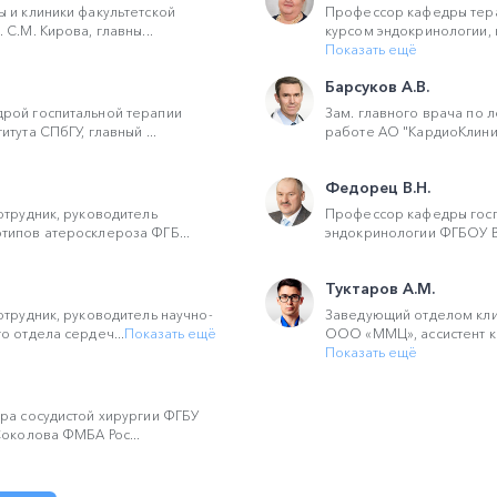
 и клиники факультетской
Профессор кафедры тера
С.М. Кирова, главны...
курсом эндокринологии, к
Показать ещё
Барсуков А.В.
рой госпитальной терапии
Зам. главного врача по 
тута СПбГУ, главный ...
работе АО "КардиоКлиника
Федорец В.Н.
отрудник, руководитель
Профессор кафедры госп
типов атеросклероза ФГБ...
эндокринологии ФГБОУ В
Туктаров А.М.
отрудник, руководитель научно-
Заведующий отделом кли
о отдела сердеч...
Показать ещё
ООО «ММЦ», ассистент ка
Показать ещё
ра сосудистой хирургии ФГБУ
Соколова ФМБА Рос...