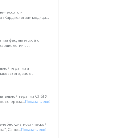
нического и
 «Кардиология» медици...
пии факультетской с
ардиологии с ...
льной терапии и
аковского, замест...
итальной терапии СПбГУ,
росклероза...
Показать ещё
лечебно-диагностической
", Санкт...
Показать ещё