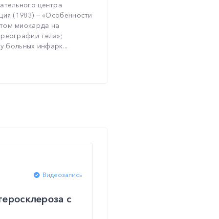
вательного центра
ция (1983) — «Особенности
ктом миокарда на
 реографии тела»;
у больных инфарк...
Видеозапись
теросклероза с