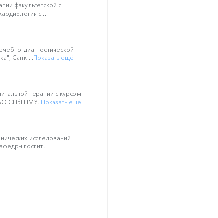
пии факультетской с
ардиологии с ...
лечебно-диагностической
", Санкт...
Показать ещё
итальной терапии с курсом
О СПбГПМУ...
Показать ещё
нических исследований
федры госпит...