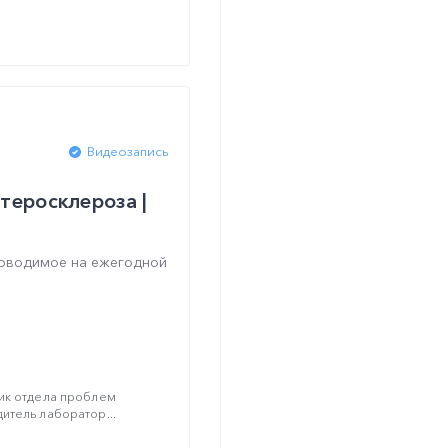
Видеозапись
теросклероза |
роводимое на ежегодной
ник отдела проблем
итель лаборатор...