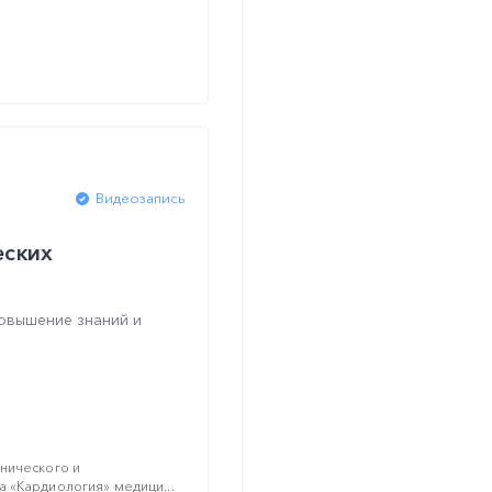
Видеозапись
еских
овышение знаний и
нического и
 «Кардиология» медици...