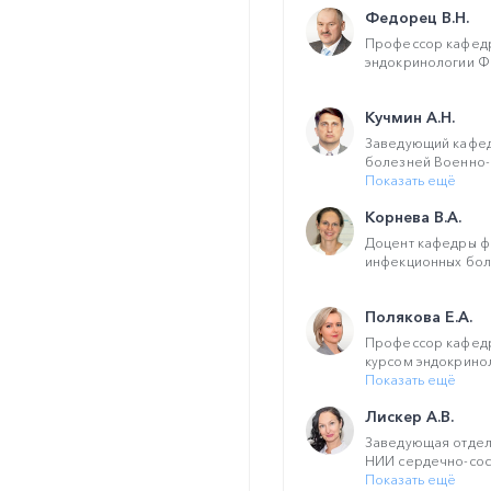
Федорец В.Н.
Профессор кафедр
эндокринологии Ф
Кучмин А.Н.
Заведующий кафед
болезней Военно-
Показать ещё
Корнева В.А.
Доцент кафедры фа
инфекционных боле
Полякова Е.А.
Профессор кафедр
курсом эндокриноло
Показать ещё
Лискер А.В.
Заведующая отдел
НИИ сердечно-сосу
Показать ещё