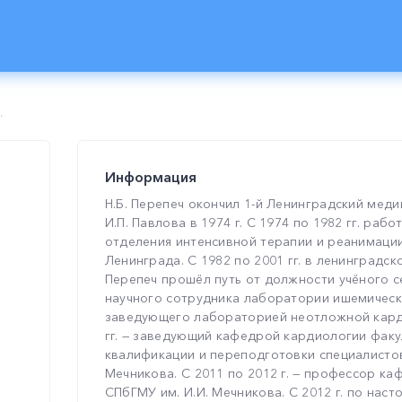
.
Информация
Н.Б. Перепеч окончил 1-й Ленинградский медиц
И.П. Павлова в 1974 г. С 1974 по 1982 гг. раб
отделения интенсивной терапии и реанимации
Ленинграда. С 1982 по 2001 гг. в ленинградс
Перепеч прошёл путь от должности учёного с
научного сотрудника лаборатории ишемическ
заведующего лабораторией неотложной карди
гг. — заведующий кафедрой кардиологии фак
квалификации и переподготовки специалистов
Мечникова. С 2011 по 2012 г. — профессор к
СПбГМУ им. И.И. Мечникова. С 2012 г. по наст