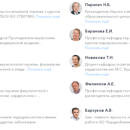
Перепеч Н.Б.
ы госпитальной терапии с курсом
Руководитель Научно-кли
ГБОУ ВО СПбГПМУ...
Показать ещё
образовательного центра
Показать ещё
Баранова Е.И.
рой Пропедевтики внутренних
Профессор кафедры тера
медицинской академи...
курсом эндокринологии, к
Показать ещё
Новикова Т.Н.
культетской терапии, фтизиатрии,
Доцент кафедры госпита
зней и эпиде...
Показать ещё
кардиологии им. М.С. Куш
Показать ещё
Филиппов А.Е.
ы терапии факультетской с
Профессор кафедры госп
гии, кардиологии с ...
руководитель центра ате
Барсуков А.В.
ением эндокринологии клиники
Зам. главного врача по 
дистых заболевани...
работе АО "КардиоКлиника