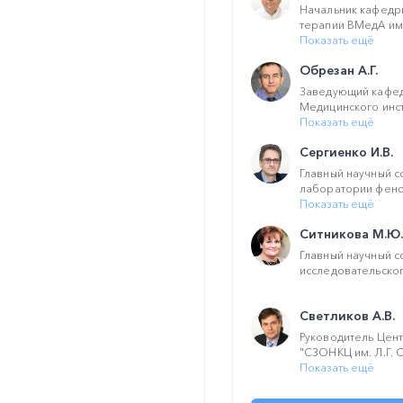
Начальник кафедры
терапии ВМедА им. 
Показать ещё
Обрезан А.Г.
Заведующий кафед
Медицинского инсти
Показать ещё
Сергиенко И.В.
Главный научный с
лаборатории фено
Показать ещё
Ситникова М.Ю.
Главный научный с
исследовательског
Светликов А.В.
Руководитель Цент
"СЗОНКЦ им. Л.Г. 
Показать ещё