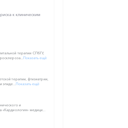
риска к клиническим
итальной терапии СПбГУ,
росклероза...
Показать ещё
тской терапии, фтизиатрии,
 эпиде...
Показать ещё
нического и
 «Кардиология» медици...