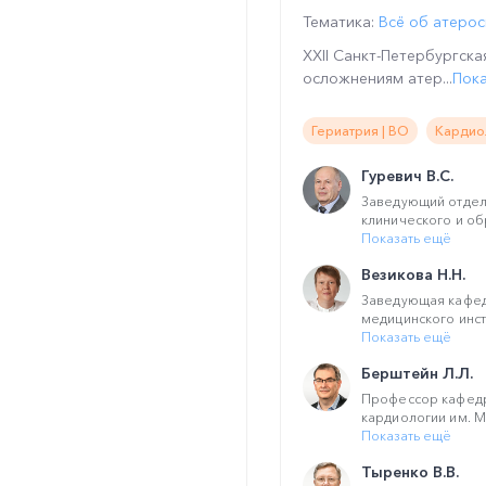
Тематика:
Всё об атеро
XXII Санкт-Петербургск
осложнениям атер...
Пока
Гериатрия | ВО
Кардио
Гуревич В.С.
Заведующий отдел
клинического и об
Показать ещё
Везикова Н.Н.
Заведующая кафед
медицинского инст
Показать ещё
Берштейн Л.Л.
Профессор кафедр
кардиологии им. М
Показать ещё
Тыренко В.В.