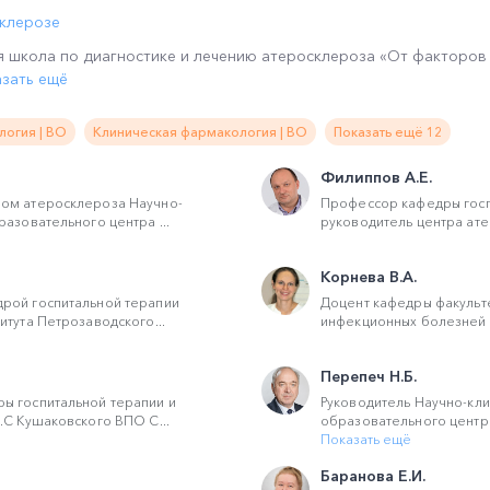
склерозе
ая школа по диагностике и лечению атеросклероза «От факторов 
зать ещё
логия | ВО
Клиническая фармакология | ВО
Показать ещё 12
Филиппов А.Е.
ом атеросклероза Научно-
Профессор кафедры госп
разовательного центра ...
руководитель центра ате
Корнева В.А.
рой госпитальной терапии
Доцент кафедры факульте
итута Петрозаводского...
инфекционных болезней и
Перепеч Н.Б.
ы госпитальной терапии и
Руководитель Научно-кли
.С Кушаковского ВПО С...
образовательного центра
Показать ещё
Баранова Е.И.