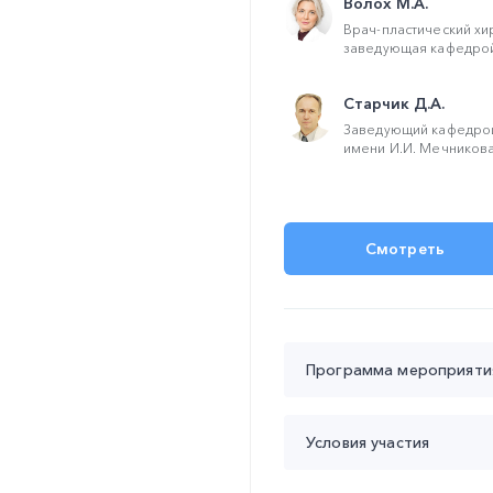
Волох М.А.
Врач-пластический хи
заведующая кафедрой 
Старчик Д.А.
Заведующий кафедро
имени И.И. Мечникова,
Смотреть
Программа мероприяти
Время проведения с 20:00
Условия участия
20:00 – 21:30
Нижние век