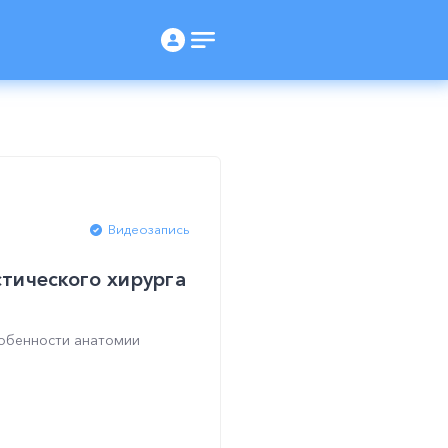
Видеозапись
стического хирурга
собенности анатомии