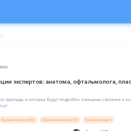
21
0 MSK
иции экспертов: анатома, офтальмолога, пла
чат доклады, в которых будут подробно освещены строение и о
 ещё
Косметология | ВО
Офтальмология | ВО
Показать ещё 4