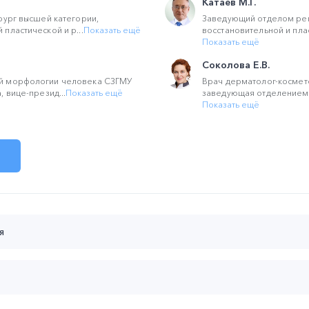
Катаев М.Г.
рург высшей категории,
Заведующий отделом рек
пластической и р...
Показать ещё
восстановительной и плас
Показать ещё
Соколова Е.В.
й морфологии человека СЗГМУ
Врач дерматолог-космето
 вице-презид...
Показать ещё
заведующая отделением 
Показать ещё
я
 до 22:00 (мск):
о с позиции экспертов: анатома, офтальмолога, пластичес