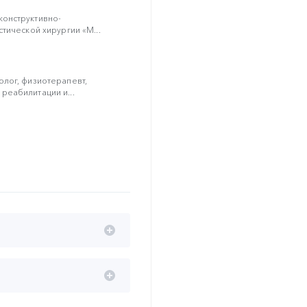
онструктивно-
тической хирургии «М...
лог, физиотерапевт,
реабилитации и...
кого хирурга и