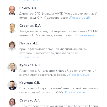
Бойко Э.В.
Директор СПб филиала МНТК "Микрохирургия глаза"
имени акад. С.Н. Федорова, заве...
Показать ещё
Старчик Д.А.
Заведующий кафедрой морфологии человека СЗГМУ
имени И.И. Мечникова, вице-презид...
Показать ещё
Панова И.Е.
Врач-офтальмолог высшей квалификационной
категории, заместитель директора по на...
Показать ещё
Куликов А.В.
Пластический, челюстно-лицевой, реконструктивный
хирург, преподаватель кафедры ...
Показать ещё
Круглик С.В.
Пластический хирург, главный внештатный специалист
- пластический хирург по САО...
Показать ещё
Стенько А.Г.
Дерматовенеролог, косметолог, профессор кафедры