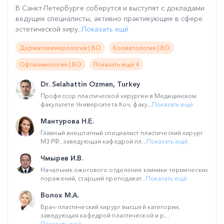
В Санкт-Петербурге соберутся и выступят с докладами
ведущие специалисты, активно практикующие в сфере
эстетической хиру...
Показать ещё
Дерматовенерология | ВО
Косметология | ВО
Офтальмология | ВО
Показать ещё 4
Dr. Selahattin Ozmen, Turkey
Профессор пластической хирургии в Медицинском
факультете Университета Коч, факу...
Показать ещё
Мантурова Н.Е.
Главный внештатный специалист пластический хирург
МЗ РФ, заведующая кафедрой пл...
Показать ещё
Чмырев И.В.
Начальник ожогового отделения клиники термических
поражений, старший преподават...
Показать ещё
Волох М.А.
Врач-пластический хирург высшей категории,
заведующая кафедрой пластической и р...
Показать ещё