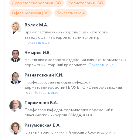
Дерматовенерология | ВО
Косметология | ВО
Офтальмология | ВО
Показать ещё 4
Волох М.А.
Врач-пластический хирург высшей категории,
заведующая кафедрой пластической и р...
Показать ещё
Чмырев И.В.
Начальник ожогового отделения клиники термических
поражений, старший преподават...
Показать ещё
Разнатовский К.И.
Профессор, заведующий кафедрой
дерматовенерологии ГБОУ ВПО «Северо-Западный
гос...
Показать ещё
Парамонов Б.А.
Профессор кафедры термических поражений и
пластической хирургии ВМедА, д.м.н.
Разумовская Е.А.
Главный врач клиники «Ренессанс-Косметология»