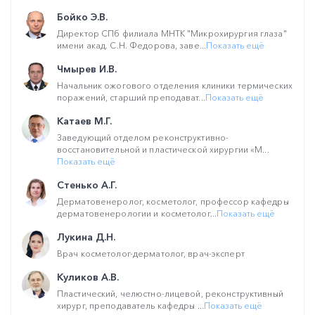
Бойко Э.В.
Директор СПб филиала МНТК "Микрохирургия глаза"
имени акад. С.Н. Федорова, заве...
Показать ещё
Чмырев И.В.
Начальник ожогового отделения клиники термических
поражений, старший преподават...
Показать ещё
Катаев М.Г.
Заведующий отделом реконструктивно-
восстановительной и пластической хирургии «М...
Показать ещё
Стенько А.Г.
Дерматовенеролог, косметолог, профессор кафедры
дерматовенерологии и косметолог...
Показать ещё
Лукина Д.Н.
Врач косметолог-дерматолог, врач-эксперт
Куликов А.В.
Пластический, челюстно-лицевой, реконструктивный
хирург, преподаватель кафедры ...
Показать ещё