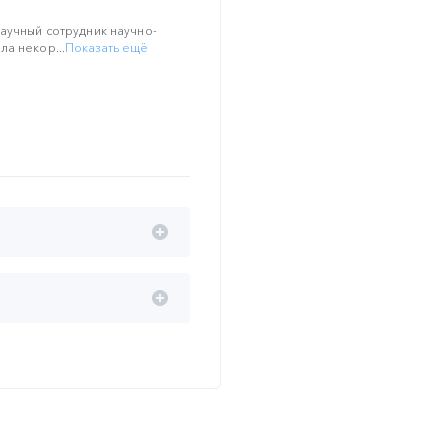
научный сотрудник научно-
ла некор...
Показать ещё
 применения основных
енности поражении