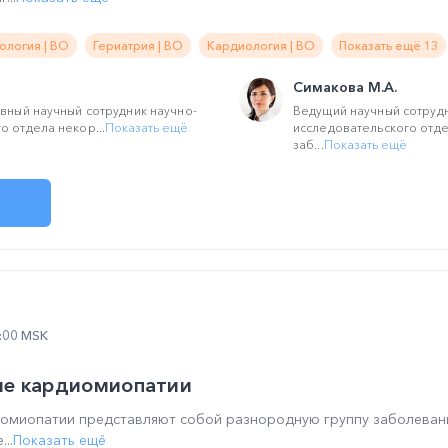
ология | ВО
Гериатрия | ВО
Кардиология | ВО
Показать ещё 13
Симакова М.А.
авный научный сотрудник научно-
Ведущий научный сотрудн
о отдела некор...
Показать ещё
исследовательского отд
заб...
Показать ещё
2:00 MSK
е кардиомиопатии
омиопатии представляют собой разнородную группу заболеван
..
Показать ещё