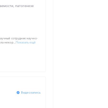
аемости, патогенезе
научный сотрудник научно-
ла некор...
Показать ещё
Видеозапись