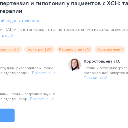
пертензия и гипотония у пациентов с ХСН: т
терапии
ой недостаточности
ия (АГ) и гипотония являются не только одними из этиологическ
ть ещё
ология | ВО
Гериатрия | ВО
Кардиология | ВО
Показать ещё 9
Коростовцева Л.С.
отрудник, руководитель научно-
Научный сотрудник груп
о отдела сердеч...
Показать ещё
артериальной гипертензии
Показать ещё
авный научный сотрудник научно-
о отдела некор...
Показать ещё