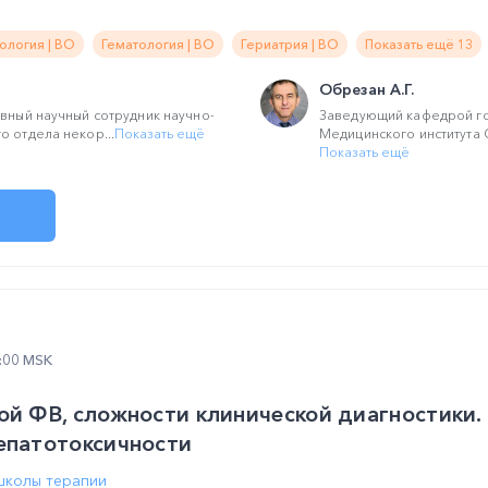
ология | ВО
Гематология | ВО
Гериатрия | ВО
Показать ещё 13
Обрезан А.Г.
авный научный сотрудник научно-
Заведующий кафедрой го
о отдела некор...
Показать ещё
Медицинского института С
Показать ещё
2:00 MSK
ой ФВ, сложности клинической диагностики.
епатотоксичности
школы терапии