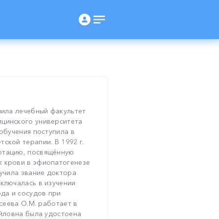
чила лечебный факультет
ицинского университета
 обучения поступила в
ской терапии. В 1992 г.
ртацию, посвящённую
к крови в эфиопатогенезе
лучила звание доктора
аключалась в изучении
да и сосудов при
исеева О.М. работает в
айловна была удостоена