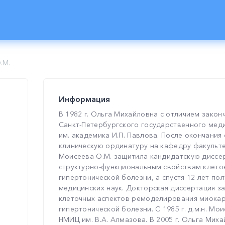
.М.
Информация
В 1982 г. Ольга Михайловна с отличием закон
Санкт-Петербургского государственного мед
им. академика И.П. Павлова. После окончания
клиническую ординатуру на кафедру факультет
Моисеева О.М. защитила кандидатскую диссе
структурно-функциональным свойствам клето
гипертонической болезни, а спустя 12 лет по
медицинских наук. Докторская диссертация з
клеточных аспектов ремоделирования миокар
гипертонической болезни. С 1985 г. д.м.н. Мо
НМИЦ им. В.А. Алмазова. В 2005 г. Ольга Мих