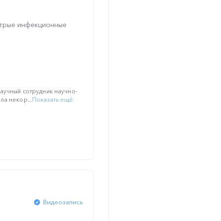
стрые инфекционные
научный сотрудник научно-
ла некор...
Показать ещё
Видеозапись