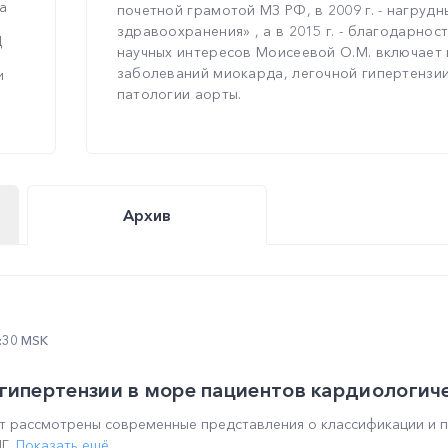
а
почетной грамотой МЗ РФ, в 2009 г. - нагруд
здравоохранения» , а в 2015 г. - благодарнос
Ц
научных интересов Моисеевой О.М. включает 
заболеваний миокарда, легочной гипертензии
и
патологии аорты.
Архив
1:30 MSK
гипертензии в море пациентов кардиологич
ут рассмотрены современные представления о классификации и 
...
Показать ещё