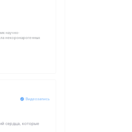
ик научно-
ела некоронарогенных
Видеозапись
ий сердца, которые