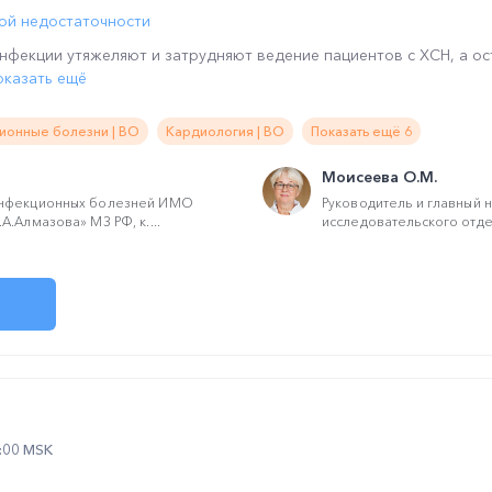
ой недостаточности
нфекции утяжеляют и затрудняют ведение пациентов с ХСН, а о
оказать ещё
ионные болезни | ВО
Кардиология | ВО
Показать ещё 6
Моисеева О.М.
инфекционных болезней ИМО
Руководитель и главный 
.Алмазова» МЗ РФ, к....
исследовательского отде
2:00 MSK