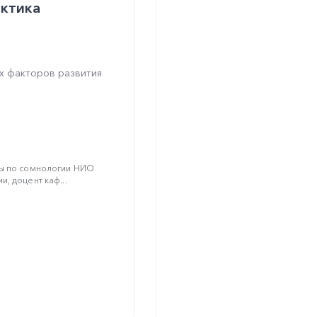
актика
их факторов развития
пы по сомнологии НИО
, доцент каф...