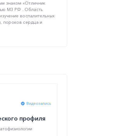
ным знаком «Отличник
тью МЗ РФ . Область
изучение воспалительных
, пороков сердца и
Видеозапись
еского профиля
патофизиологии