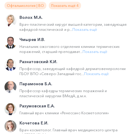
Офтальмология | ВО
Показать ещё 4
Волох М.А.
Врач-пластический хирург высшей категории, заведующая
кафедрой пластической и р...
Показать ещё
Чмырев И.В.
Начальник ожогового отделения клиники термических
поражений, старший преподават...
Показать ещё
Разнатовский К.И.
Профессор, заведующий кафедрой дерматовенерологии
ГБОУ ВПО «Северо-Западный гос...
Показать ещё
Парамонов Б.А.
Профессор кафедры термических поражений и
пластической хирургии ВМедА, д.м.н.
Разумовская Е.А.
Главный врач клиники «Ренессанс-Косметология»
Кочетова Е.И.
Врач-косметолог. Главный врач медицинского центра