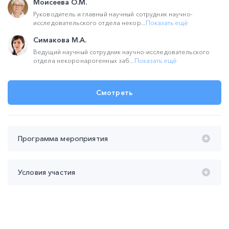
Моисеева О.М.
Руководитель и главный научный сотрудник научно-
исследовательского отдела некор...
Показать ещё
Симакова М.А.
Ведущий научный сотрудник научно-исследовательского
отдела некоронарогенных заб...
Показать ещё
Смотреть
Программа мероприятия
Время проведения с 20:00 до 21:30 (мск):
Условия участия
20:00 – 20:45 Легочная гипертензия: как не упустить
драгоценное время?
Участие
бесплатное
Моисеева Ольга Михайловна
Продолжительность участия
не менее 45 мин
Контроль присутствия
не менее 1-го из 2-х