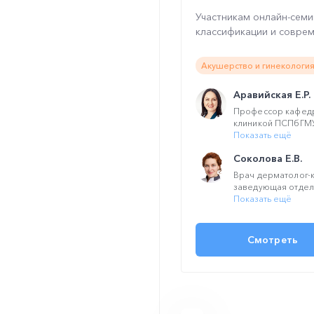
Участникам онлайн-семи
классификации и совреме
Акушерство и гинекология
Аравийская Е.Р.
Профессор кафед
клиникой ПСПбГМУ и
Показать ещё
Соколова Е.В.
Врач дерматолог-к
заведующая отделе
Показать ещё
Смотреть