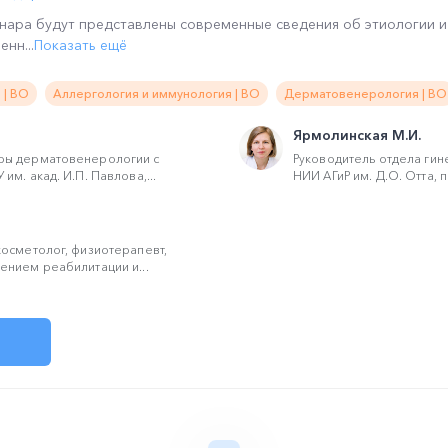
нара будут представлены современные сведения об этиологии и
нн...
Показать ещё
 | ВО
Аллергология и иммунология | ВО
Дерматовенерология | ВО
Ярмолинская М.И.
ры дерматовенерологии с
Руководитель отдела гин
м. акад. И.П. Павлова,...
НИИ АГиР им. Д.О. Отта, п
осметолог, физиотерапевт,
нием реабилитации и...