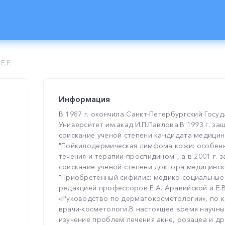
Е.Р.
Информация
В 1987 г. окончила Санкт-Петербургский Гос
Университет им.акад.И.П.Павлова.В 1993 г. за
соискание ученой степени кандидата медицин
"Пойкилодермическая лимфома кожи: особенн
течения и терапии проспидином", а в 2001 г. 
соискание ученой степени доктора медицинск
"Приобретенный сифилис: медико-социальные в
редакцией профессоров Е.А. Аравийской и Е.
«Руководство по дерматокосметологии», по 
врачи-косметологи.В настоящее время научны
изучение проблем лечения акне, розацеа и д