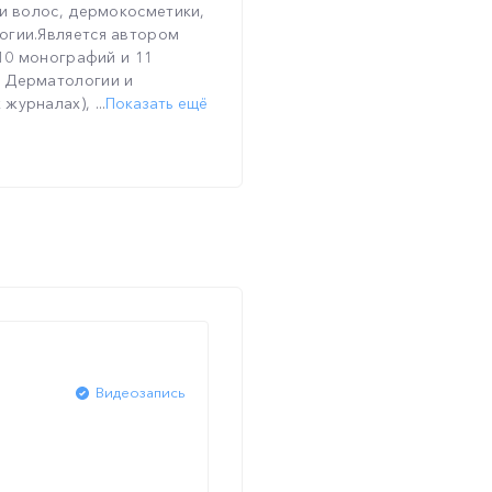
 и волос, дермокосметики,
огии.Является автором
 10 монографий и 11
и Дерматологии и
урналах), ...
Показать ещё
Видеозапись