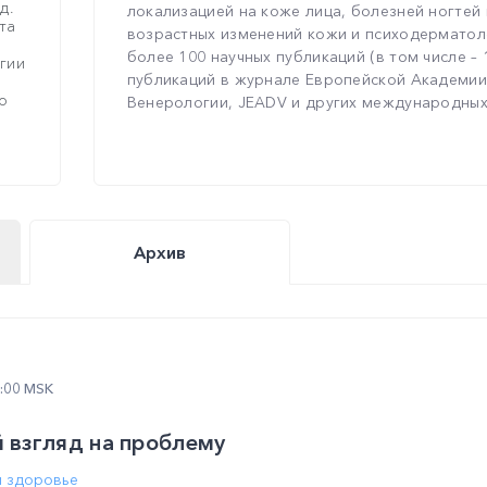
д.
локализацией на коже лица, болезней ногтей
та
возрастных изменений кожи и психодерматол
более 100 научных публикаций (в том числе –
гии
публикаций в журнале Европейской Академи
о
Венерологии, JEADV и других международных ж
Архив
2:00 MSK
й взгляд на проблему
м здоровье