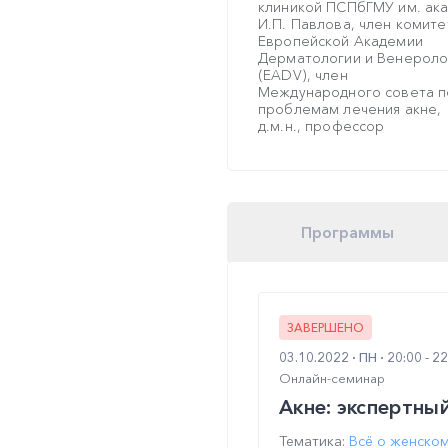
клиникой ПСПбГМУ им. ака
И.П. Павлова, член комите
Европейской Академии
Дерматологии и Венероло
(EADV), член
Международного совета п
проблемам лечения акне,
д.м.н., профессор
Программы
ЗАВЕРШЕНО
03.10.2022
ПН
20:00 - 2
Онлайн-семинар
Акне: экспертны
Тематика:
Всё о женско