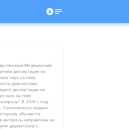
ударственный Медицинский
щитила диссертации на
ских наук на тему
ости диагностики,
защита диссертации на
их наук на тему
опросы". В 2008 г. под
В. Соколовского издано
которому обучаются
е интересы направлены на
ругих дерматозов с