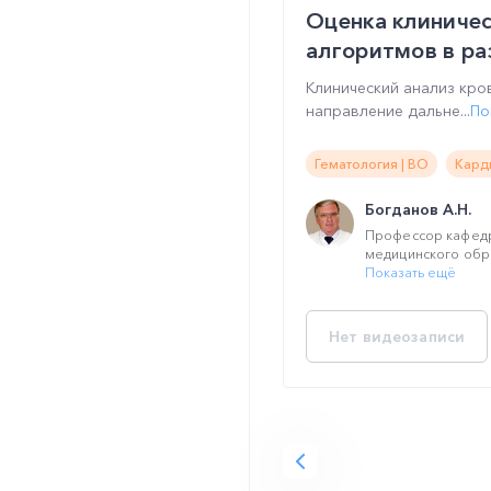
Оценка клиничес
алгоритмов в р
Клинический анализ кр
направление дальне...
По
Гематология | ВО
Кард
Богданов А.Н.
Профессор кафед
медицинского обра
Показать ещё
Нет видеозаписи