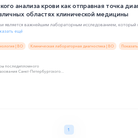
кого анализа крови как отправная точка диа
азличных областях клинической медицины
ови является важнейшим лабораторным исследованием, который 
казать ещё
иология | ВО
Клиническая лабораторная диагностика | ВО
Показать
ры последипломного
зования Санкт-Петербургского...
1