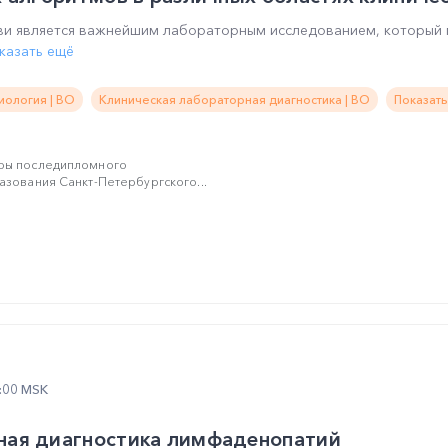
ови является важнейшим лабораторным исследованием, который 
казать ещё
иология | ВО
Клиническая лабораторная диагностика | ВО
Показать
ры последипломного
зования Санкт-Петербургского...
2:00 MSK
ая диагностика лимфаденопатий