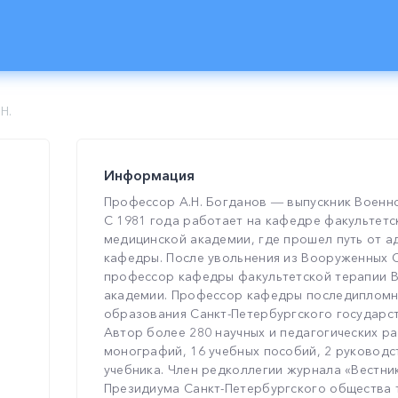
Н.
Информация
Профессор А.Н. Богданов ― выпускник Военн
С 1981 года работает на кафедре факультетс
медицинской академии, где прошел путь от а
кафедры. После увольнения из Вооруженных С
профессор кафедры факультетской терапии 
академии. Профессор кафедры последипломн
образования Санкт-Петербургского государст
Автор более 280 научных и педагогических ра
монографий, 16 учебных пособий, 2 руководст
учебника. Член редколлегии журнала «Вестник
Президиума Санкт-Петербургского общества 