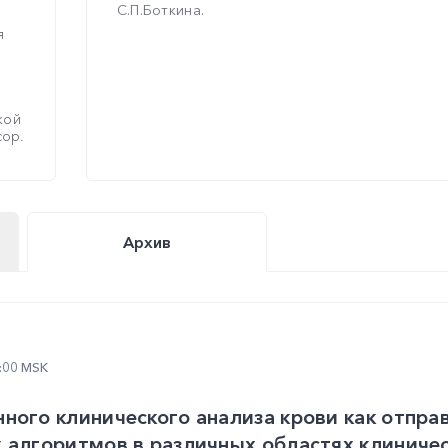
С.П.Боткина.
я
кой
сор.
Архив
6:00 MSK
ного клинического анализа крови как отпра
 алгоритмов в различных областях клинич