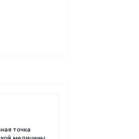
вная точка
еской медицины