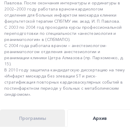
Павлова. После окончания интернатуры и ординатуры в
2002—2003 году работала врачом-кардиологом
отделения для больных инфарктом миокарда клиники
факультетской терапии СПбГМУ им. акад. И. П. Павлова.
С 2003 по 2004 год проходила курсы профессиональной
переподготовки по специальности «анестезиология и
реаниматология» в (СПбМАПО).
С 2004 года работала врачом — анестезиологом-
реаниматологом отделения анестезиологии и
реанимации клиники Цетра Алмазова (пр. Пархоменко, д.
15).
В 2010 году защитила кандидатскую диссертацию на тему
«Инфаркт миокарда без элевации ST и риск-
стратификация повторных кардиоваскулярных событий в
постинфарктном периоде у больных с метаболическим
синдромом».
Программы
Архив