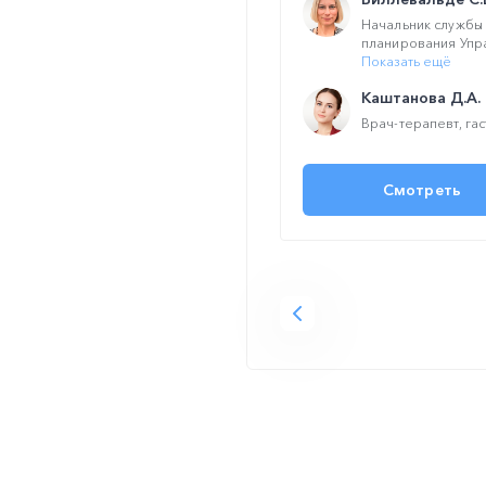
Начальник службы 
планирования Упра
Показать ещё
Каштанова Д.А.
Врач-терапевт, гас
Смотреть