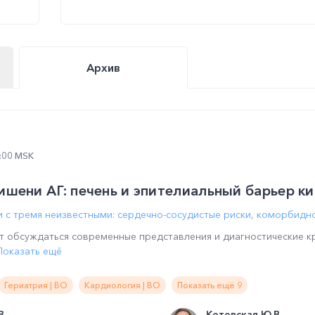
Архив
2:00 MSK
шени АГ: печень и эпителиальный барьер к
 с тремя неизвестными: сердечно-сосудистые риски, коморбидн
т обсуждаться современные представления и диагностические 
Показать ещё
Гериатрия | ВО
Кардиология | ВО
Показать ещё 9
В.
Котовская Ю.В.