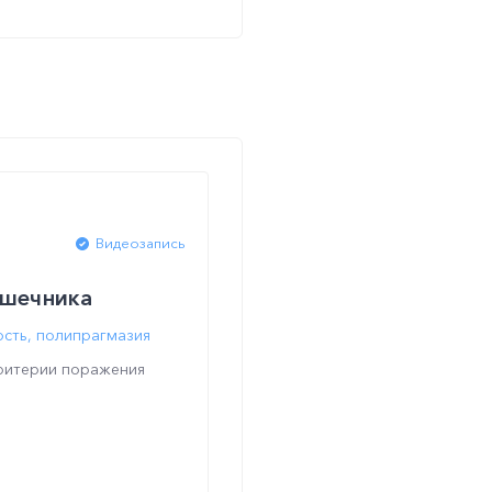
Видеозапись
ишечника
ость, полипрагмазия
критерии поражения