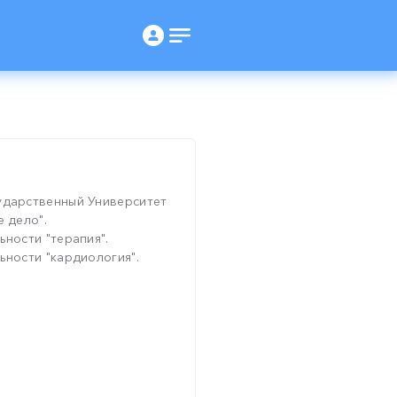
ударственный Университет
е дело".
ьности "терапия".
ьности "кардиология".