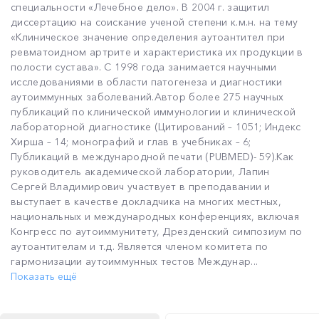
специальности «Лечебное дело». В 2004 г. защитил
диссертацию на соискание ученой степени к.м.н. на тему
«Клиническое значение определения аутоантител при
ревматоидном артрите и характеристика их продукции в
полости сустава». С 1998 года занимается научными
исследованиями в области патогенеза и диагностики
аутоиммунных заболеваний.Автор более 275 научных
публикаций по клинической иммунологии и клинической
лабораторной диагностике (Цитирований – 1051; Индекс
Хирша – 14; монографий и глав в учебниках – 6;
Публикаций в международной печати (PUBMED)- 59).Как
руководитель академической лаборатории, Лапин
Сергей Владимирович участвует в преподавании и
выступает в качестве докладчика на многих местных,
национальных и международных конференциях, включая
Конгресс по аутоиммунитету, Дрезденский симпозиум по
аутоантителам и т.д. Является членом комитета по
гармонизации аутоиммунных тестов Междунар...
Показать ещё