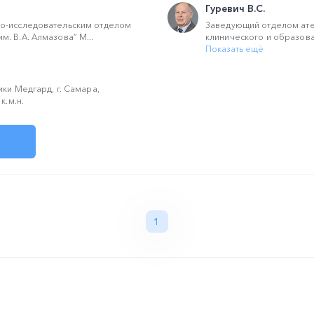
Гуревич В.С.
о-исследовательским отделом
Заведующий отделом ате
. В.А. Алмазова” М...
клинического и образоват
Показать ещё
ики Медгард, г. Самара,
к.м.н.
1