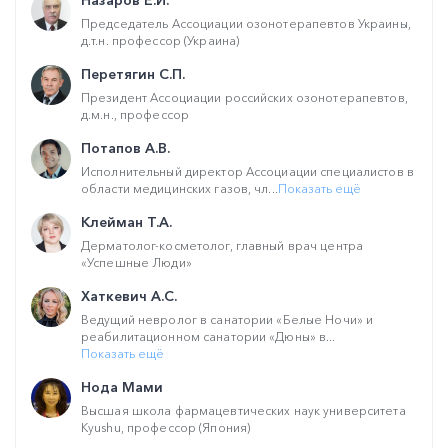
Назаров Е.И.
Председатель Ассоциации озонотерапевтов Украины,
д.т.н. профессор (Украина)
Перетягин С.П.
Президент Ассоциации российских озонотерапевтов,
д.м.н., профессор
Потапов А.В.
Исполнительный директор Ассоциации специалистов в
области медицинских газов, чл...
Показать ещё
Клейман Т.А.
Дерматолог-косметолог, главный врач центра
«Успешные Люди»
Хаткевич А.С.
Ведущий невролог в санатории «Белые Ночи» и
реабилитационном санатории «Дюны» в...
Показать ещё
Нода Мами
Высшая школа фармацевтических наук университета
Kyushu, профессор (Япония)