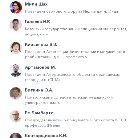
Мили Шах
Президент озонового форума Индии, д.м.н. (Индия)
Галеева Н.В
Казанский государственный медицинский университет,
доцент, к.м.н.
Кирьянова В.В.
Президент Ассоциации физиотерапии и медицинской
реабилитации, д.м.н., профессор
Артамонов М.
Президент Американского общества медицинских
газов, д.м.н. (США)
Биткина О.А.
Приволжский исследовательский медицинский
университет, д.м.н.
Ре Ламберто
Председатель научно-консультативного совета WFOT,
профессор (Италия)
Конторщикова К.Н.