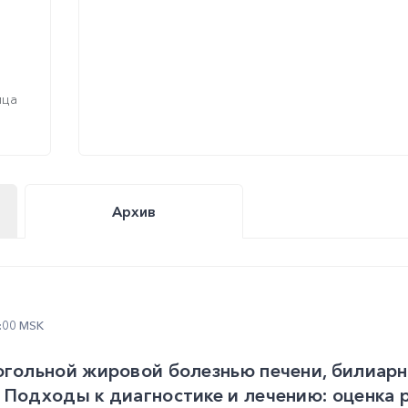
ица
Архив
2:00 MSK
огольной жировой болезнью печени, билиар
 Подходы к диагностике и лечению: оценка 