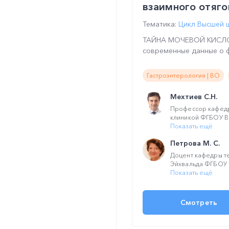
взаимного отяг
Тематика:
Цикл Высшей 
ТАЙНА МОЧЕВОЙ КИСЛОТЫ
современные данные о ф
Гастроэнтерология | ВО
Мехтиев С.Н.
Профессор кафедр
клиникой ФГБОУ В
Показать ещё
Петрова М. С.
Доцент кафедры т
Эйхвальда ФГБОУ В
Показать ещё
Смотреть