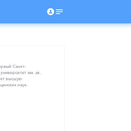
ервый Санкт-
университет им. ак.
еет высшую
цинских наук.