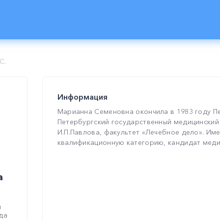
С.
Информация
Марианна Семеновна окончила в 1983 году П
Петербургский государственный медицинский 
И.П.Павлова, факультет «Лечебное дело». Им
квалификационную категорию, кандидат меди
а
и
да