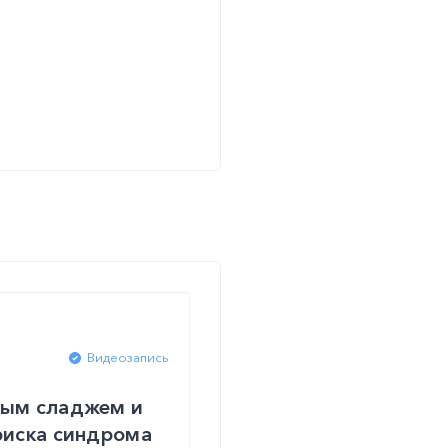
Видеозапись
ным сладжем и
риска синдрома