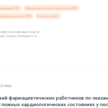
фармации | ВО
Фармацевтическая технология | ВО
и фармакогнозия | ВО
Показать ещё 1
профессор кафедры скорой
щи Северо-Западного го...
2:00 MSK
вий фармацевтических работников по оказа
ложных кардиологических состояниях у пос