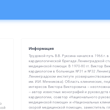
Информация
Трудовой путь В.В. Руксина начался в 1966 г.
кардиологической бригаде Ленинградской ст
медицинской помощи. В 1970-80 гг. Виктор Ви
кардиологом в больницах №31 и №32 Ленингра
Ленинградском институте усовершенствовани
им. И.И. Мечникова). Область клинических, пе
интересов Виктора Викторовича — неотложная
— автор известных монографий и руководств
кардиологии, соавтор «Национального руков
медицинской помощи» и «Национальных клини
р
скорой медицинской помощи», заместитель г
кой