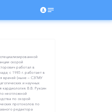
 в специализированной
анции скорой
кторович работал в
да; с 1985 г. работает в
я врачей (ныне — СЗГМУ
дагогических и научных
 кардиология. В.В. Руксин
 по неотложной
одства по скорой
ческих протоколов по
лавного редактора