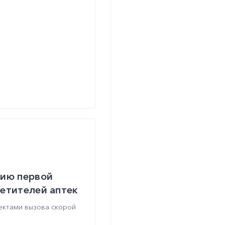
нию первой
етителей аптек
ектами вызова скорой