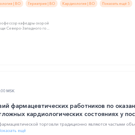
ология | ВО
Гериатрия | ВО
Кардиология | ВО
Показать ещё 5
профессор кафедры скорой
щи Северо-Западного го...
5:00 MSK
вий фармацевтических работников по оказа
ложных кардиологических состояниях у пос
фармацевтической торговли традиционно являются частыми объ
Показать ещё