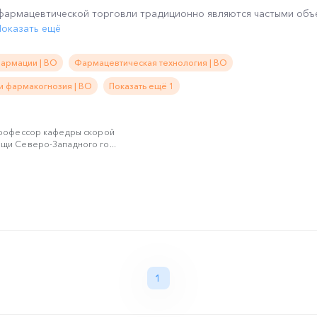
фармацевтической торговли традиционно являются частыми объ
Показать ещё
фармации | ВО
Фармацевтическая технология | ВО
и фармакогнозия | ВО
Показать ещё 1
профессор кафедры скорой
щи Северо-Западного го...
1