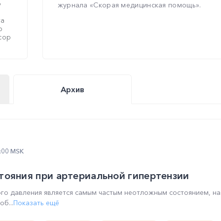
о
журнала «Скорая медицинская помощь».
та
р
сор
Архив
1:00 MSK
тояния при артериальной гипертензии
го давления является самым частым неотложным состоянием, на
б...
Показать ещё