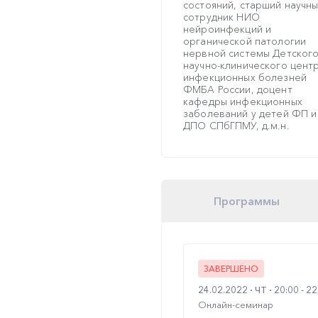
состояний, старший научн
сотрудник НИО
нейроинфекций и
органической патологии
нервной системы Детског
научно-клинического цент
инфекционных болезней
ФМБА России, доцент
кафедры инфекционных
заболеваний у детей ФП и
ДПО СПбГПМУ, д.м.н.
Программы
ЗАВЕРШЕНО
24.02.2022
ЧТ
20:00 - 2
Онлайн-семинар