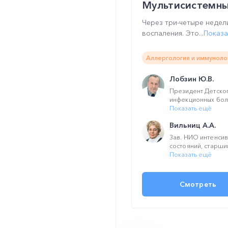
Мультисистемны
Через три-четыре недел
воспаления. Это...
Показа
Аллергология и иммунолог
Лобзин Ю.В.
Президент Детског
инфекционных бол
Показать ещё
Вильниц А.А.
Зав. НИО интенси
состояний, старший
Показать ещё
Смотреть