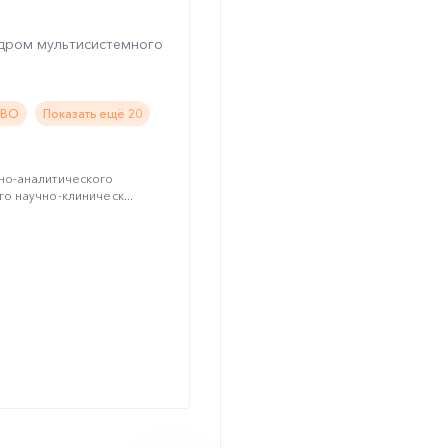
ндром мультисистемного
 ВО
Показать ещё 20
но-аналитического
 научно-клиническ...