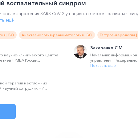
й воспалительный синдром
и после заражения SARS-CoV-2 у пациентов может развиться си
ть ещё
ия | ВО
Анестезиология-реаниматология | ВО
Гастроэнтерология |
Захаренко С.М.
о научно-клинического центра
Начальник информацион
езней ФМБА России...
управления Федерального
Показать ещё
вной терапии неотложных
 научный сотрудник НИ...