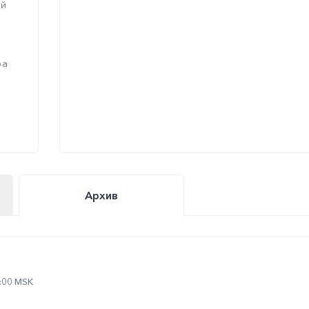
ый
о
ра
Архив
2:00 MSK