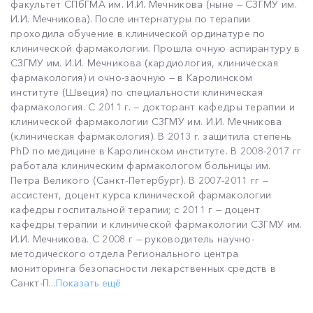
факультет СПбГМА им. И.И. Мечникова (ныне — СЗГМУ им.
И.И. Мечникова). После интернатуры по терапии
проходила обучение в клинической ординатуре по
клинической фармакологии. Прошла очную аспирантуру в
СЗГМУ им. И.И. Мечникова (кардиология, клиническая
фармакология) и очно-заочную — в Каролинском
институте (Швеция) по специальности клиническая
фармакология. С 2011 г. — докторант кафедры терапии и
клинической фармакологии СЗГМУ им. И.И. Мечникова
(клиническая фармакология). В 2013 г. защитила степень
PhD по медицине в Каролинском институте. В 2008-2017 гг
работала клиническим фармакологом больницы им.
Петра Великого (Санкт-Петербург). В 2007-2011 гг —
ассистент, доцент курса клинической фармакологии
кафедры госпитальной терапии; с 2011 г — доцент
кафедры терапии и клинической фармакологии СЗГМУ им.
И.И. Мечникова. С 2008 г — руководитель научно-
методического отдела Регионального центра
мониторинга безопасности лекарственных средств в
Санкт-П...
Показать ещё