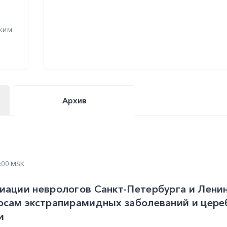
ким
Архив
9:00 MSK
иации неврологов Санкт-Петербурга и Лени
осам экстрапирамидных заболеваний и цер
и