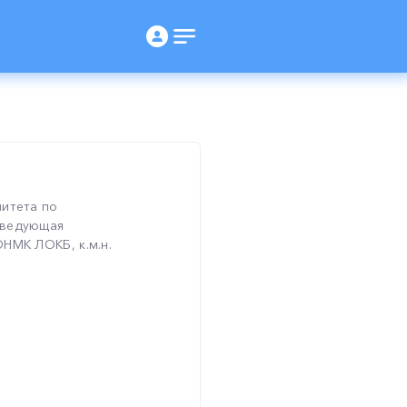
митета по
аведующая
НМК ЛОКБ, к.м.н.