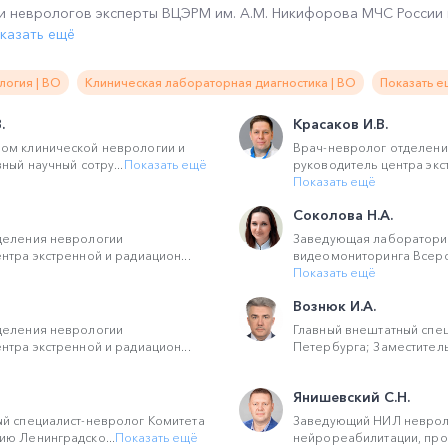
и неврологов эксперты ВЦЭРМ им. А.М. Никифорова МЧС России
казать ещё
логия | ВО
Клиническая лабораторная диагностика | ВО
Показать е
.
Красаков И.В.
ом клинической неврологии и
Врач-невролог отделени
ный научный сотру...
Показать ещё
руководитель центра экс
Показать ещё
Соколова Н.А.
деления неврологии
Заведующая лабораторие
нтра экстренной и радиацион...
видеомониторинга Всерос
Показать ещё
Вознюк И.А.
деления неврологии
Главный внештатный спец
нтра экстренной и радиацион...
Петербурга; Заместитель 
Янишевский С.Н.
ый специалист-невролог Комитета
Заведующий НИЛ неврол
ию Ленинградско...
Показать ещё
нейрореабилитации, пр