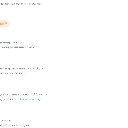
 поделятся опытом по
щё 9
я неврологии,
трапирамидных заболе...
й нарушений сна и ЭЭГ-
сийского цен...
иалист-невролог КЗ Санкт-
директо...
Показать ещё
огии и
офессор кафедры