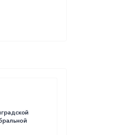
нградской
ебральной