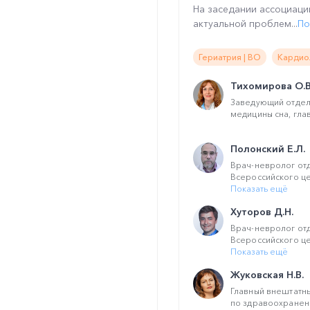
На заседании ассоциаци
актуальной проблем...
По
Гериатрия | ВО
Кардио
Тихомирова О.В
Заведующий отдел
медицины сна, глав
Полонский Е.Л.
Врач-невролог от
Всероссийского це
Показать ещё
Хуторов Д.Н.
Врач-невролог от
Всероссийского це
Показать ещё
Жуковская Н.В.
Главный внештатн
по здравоохранен