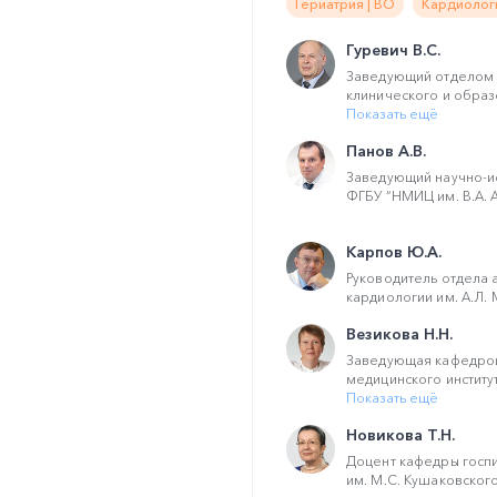
Гериатрия | ВО
Кардиологи
Гуревич В.С.
Заведующий отделом 
клинического и образо
Показать ещё
Панов А.В.
Заведующий научно-и
ФГБУ “НМИЦ им. В.А. А
Карпов Ю.А.
Руководитель отдела 
кардиологии им. А.Л. М
Везикова Н.Н.
Заведующая кафедрой
медицинского институ
Показать ещё
Новикова Т.Н.
Доцент кафедры госпи
им. М.С. Кушаковского,