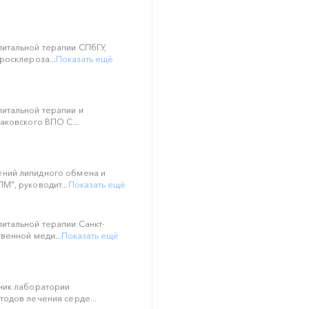
итальной терапии СПбГУ,
росклероза...
Показать ещё
итальной терапии и
аковского ВПО С...
ний липидного обмена и
", руководит...
Показать ещё
итальной терапии Санкт-
венной меди...
Показать ещё
ник лаборатории
одов лечения серде...