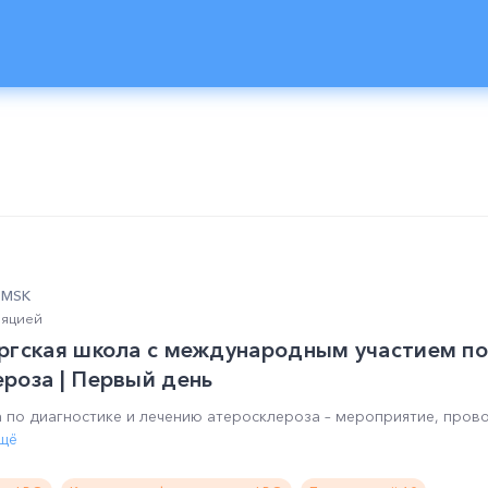
0 MSK
ляцией
ргская школа с международным участием по
роза | Первый день
а по диагностике и лечению атеросклероза – мероприятие, про
ещё