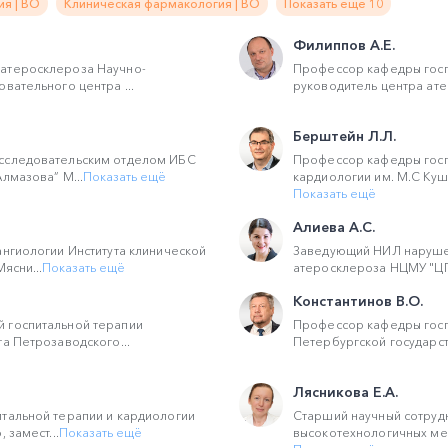
я | ВО
Клиническая фармакология | ВО
Показать ещё 10
Филиппов А.Е.
атеросклероза Научно-
Профессор кафедры госп
вательного центра ...
руководитель центра ате
Берштейн Л.Л.
сследовательским отделом ИБС
Профессор кафедры госп
лмазова” М...
Показать ещё
кардиологии им. М.С Куш
Показать ещё
Алиева А.С.
ангиологии Института клинической
Заведующий НИЛ наруше
ясни...
Показать ещё
атеросклероза НЦМУ "ЦПМ
Константинов В.О.
 госпитальной терапии
Профессор кафедры госп
та Петрозаводского...
Петербургской государст
Лясникова Е.А.
тальной терапии и кардиологии
Старший научный сотруд
 замест...
Показать ещё
высокотехнологичных мет