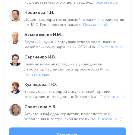
исследовательского отдела сердеч...
Показать ещё
Новикова Т.Н.
Доцент кафедры госпитальной терапии и кардиологии
им. М.С. Кушаковского, замест...
Показать ещё
Ахмеджанов Н.М.
Ведущий научный сотрудник отдела профилактики
метаболических нарушений ФГБУ «На...
Показать ещё
Сергиенко И.В.
Главный научный сотрудник, руководитель
лаборатории фенотипов атеросклероза ФГБ...
Показать ещё
Кузнецова Т.Ю.
Заведующая кафедрой факультетской терапии,
фтизиатрии, инфекционных болезней и ...
Показать ещё
Советкина Н.В.
Ассистент кафедры гериатрии, пропедевтики и
управления в сестринской деятельнос...
Показать ещё
Смотреть