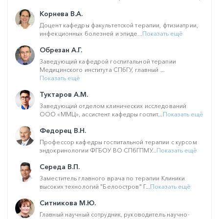
Корнева В.А.
Доцент кафедры факультетской терапии, фтизиатрии,
инфекционных болезней и эпиде...
Показать ещё
Обрезан А.Г.
Заведующий кафедрой госпитальной терапии
Медицинского института СПбГУ, главный ...
Показать ещё
Туктаров А.М.
Заведующий отделом клинических исследований
ООО «ММЦ», ассистент кафедры госпит...
Показать ещё
Федорец В.Н.
Профессор кафедры госпитальной терапии с курсом
эндокринологии ФГБОУ ВО СПбГПМУ...
Показать ещё
Середа В.П.
Заместитель главного врача по терапии Клиники
высоких технологий "Белоостров" Г...
Показать ещё
Ситникова М.Ю.
Главный научный сотрудник, руководитель научно-