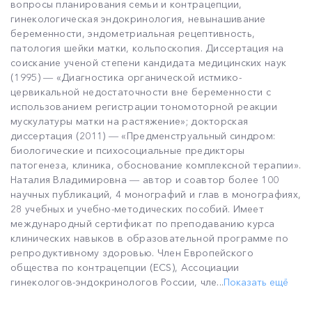
вопросы планирования семьи и контрацепции,
гинекологическая эндокринология, невынашивание
беременности, эндометриальная рецептивность,
патология шейки матки, кольпоскопия. Диссертация на
соискание ученой степени кандидата медицинских наук
(1995) ― «Диагностика органической истмико-
цервикальной недостаточности вне беременности с
использованием регистрации тономоторной реакции
мускулатуры матки на растяжение»; докторская
диссертация (2011) ― «Предменструальный синдром:
биологические и психосоциальные предикторы
патогенеза, клиника, обоснование комплексной терапии».
Наталия Владимировна ― автор и соавтор более 100
научных публикаций, 4 монографий и глав в монографиях,
28 учебных и учебно-методических пособий. Имеет
международный сертификат по преподаванию курса
клинических навыков в образовательной программе по
репродуктивному здоровью. Член Европейского
общества по контрацепции (ECS), Ассоциации
гинекологов-эндокринологов России, чле...
Показать ещё