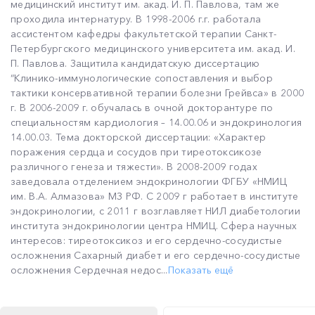
медицинский институт им. акад. И. П. Павлова, там же
проходила интернатуру. В 1998-2006 г.г. работала
ассистентом кафедры факультетской терапии Санкт-
Петербургского медицинского университета им. акад. И.
П. Павлова. Защитила кандидатскую диссертацию
“Клинико-иммунологические сопоставления и выбор
тактики консервативной терапии болезни Грейвса» в 2000
г. В 2006-2009 г. обучалась в очной докторантуре по
специальностям кардиология – 14.00.06 и эндокринология
14.00.03. Тема докторской диссертации: «Характер
поражения сердца и сосудов при тиреотоксикозе
различного генеза и тяжести». В 2008-2009 годах
заведовала отделением эндокринологии ФГБУ «НМИЦ
им. В.А. Алмазова» МЗ РФ. С 2009 г работает в институте
эндокринологии, с 2011 г возглавляет НИЛ диабетологии
института эндокринологии центра НМИЦ. Сфера научных
интересов: тиреотоксикоз и его сердечно-сосудистые
осложнения Сахарный диабет и его сердечно-сосудистые
осложнения Сердечная недос...
Показать ещё