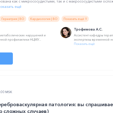
рована как с микрососудистыми, так и с макрососудистыми осло
оказать ещё
Гериатрия | ВО
Кардиология | ВО
Показать ещё 9
Трофимова А.С.
метаболических нарушений и
Ассистент кафедры терап
ной профилактики НЦМУ...
экспертизы временной не
Показать ещё
2:00 MSK
цереброваскулярная патология: вы спрашивае
р сложных случаев)