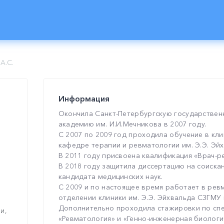
А.С.
Информация
Окончила Санкт-Петербургскую государстве
академию им. И.И.Мечникова в 2007 году.
С 2007 по 2009 год проходила обучение в кл
кафедре терапии и ревматологии им. Э.Э. Эйх
В 2011 году присвоена квалификация «Врач-р
В 2018 году защитила диссертацию на соиска
кандидата медицинских наук.
С 2009 и по настоящее время работает в ре
отделении клиники им. Э.Э. Эйхвальда СЗГМУ 
Дополнительно проходила стажировки по сп
и,
«Ревматология» и «Генно-инженерная биологи