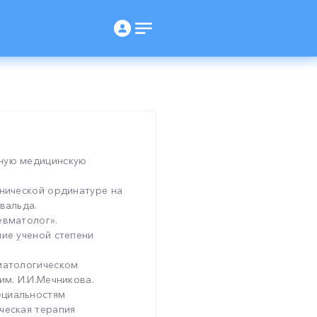
нную медицинскую
инической ординатуре на
вальда.
евматолог».
ние ученой степени
вматологическом
им. И.И.Мечникова.
ециальностям
ческая терапия