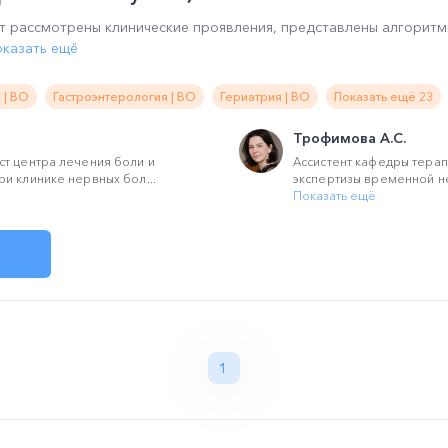
ут рассмотрены клинические проявления, представлены алгори
оказать ещё
 | ВО
Гастроэнтерология | ВО
Гериатрия | ВО
Показать ещё 23
Трофимова А.С.
т центра лечения боли и
Ассистент кафедры терап
и клинике нервных бол...
экспертизы временной не
Показать ещё
1