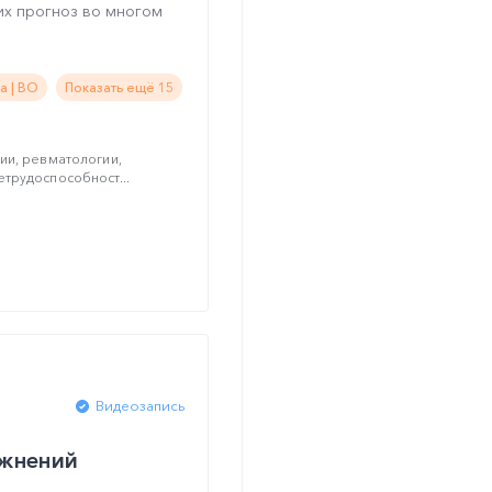
их прогноз во многом
а | ВО
Показать ещё 15
ии, ревматологии,
трудоспособност...
Видеозапись
ожнений