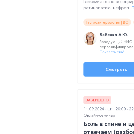
Гликемия тесно ассоции
ретинопатию, нефроп...
П
Гастроэнтерология | ВО
Бабенко А.Ю.
Заведующий НИО 
персонифицирован
Показать ещё
Смотреть
ЗАВЕРШЕНО
11.09.2024
СР
20:00 - 2
Онлайн-семинар
Боль в спине и 
отвечаем (разбо