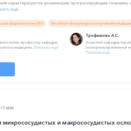
ния характеризуются хроническим прогрессирующим течением, 
азать ещё
еская фармакология | ВО
Лечебная физкультура и спортивная медицин
Трофимова А.С.
вматологии, профессор кафедры
Ассистент кафедры терап
рситета медицины...
Показать ещё
экспертизы временной не
Показать ещё
2:15 MSK
ки микрососудистых и макрососудистых осл