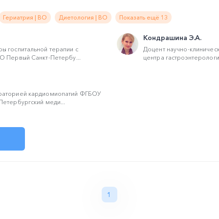
Гериатрия | ВО
Диетология | ВО
Показать ещё 13
Кондрашина Э.А.
ы госпитальной терапии с
Доцент научно-клиничес
О Первый Санкт-Петербу...
центра гастроэнтерологии
раторией кардиомиопатий ФГБОУ
етербургский меди...
1