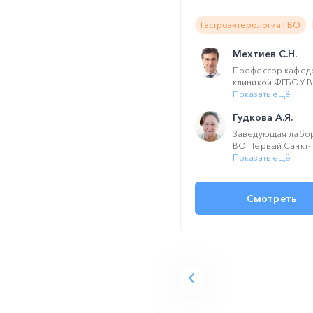
Гастроэнтерология | ВО
Мехтиев С.Н.
Профессор кафедр
клиникой ФГБОУ В
Показать ещё
Гудкова А.Я.
Заведующая лабо
ВО Первый Санкт-П
Показать ещё
Смотреть