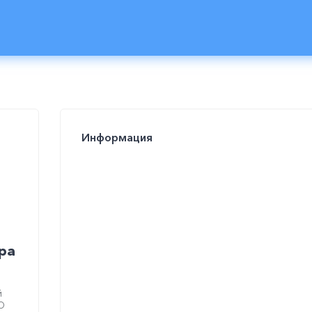
Информация
ра
й
О