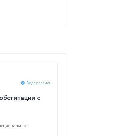
Видеозапись
обстипации с
нкциональные