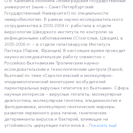
О.В. Калинина окончила Ленинградский государственный
университет (ныне — Санкт-Петербургский
Государственный Университет) по специальности
«микробиология». В рамках научно-исследовательского
сотрудничества в 2000-2004 гг. работала в отделе
вирусологии Шведского института по контролю за
инфекционными заболеваниями (Стокгольм, Швеция), в
2005-2006 гг. — в отделе гепатовирусов Института
Пастера (Париж, Франция). В настоящее время проводит
научно-исследовательскую работу совместно с
Российско-Вьетнамским Тропическим научно-
исследовательским и технологическим центром (Ханой,
Вьетнам) по теме «Серологический и молекулярно-
эпидемиологический мониторинг возбудителей
парентеральных вирусных гепатитов во Вьетнаме». Сфера
научных интересов — вирусные гепатиты, молекулярная
диагностика, молекулярная генетика, эпидемиология и
филодинамика, молекулярно-генетические маркеры
развития первичного рака печени, генетические
детерминанты вирусов и бактерий, влияющие на
устойчивость циркуляции патогенов в ...
Показать ещё