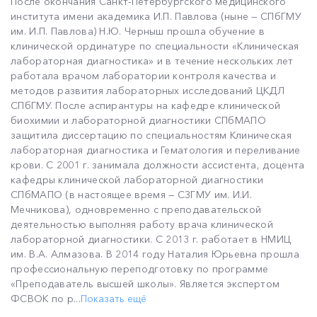
После окончания Санкт-Петербургского медицинского
института имени академика И.П. Павлова (ныне — СПбГМУ
им. И.П. Павлова) Н.Ю. Черныш прошла обучение в
клинической ординатуре по специальности «Клиническая
лабораторная диагностика» и в течение нескольких лет
работала врачом лаборатории контроля качества и
методов развития лабораторных исследований ЦКДЛ
СПбГМУ. После аспирантуры на кафедре клинической
биохимии и лабораторной диагностики СПбМАПО
защитила диссертацию по специальностям Клиническая
лабораторная диагностика и Гематология и переливание
крови. С 2001 г. занимала должности ассистента, доцента
кафедры клинической лабораторной диагностики
СПбМАПО (в настоящее время — СЗГМУ им. И.И.
Мечникова), одновременно с преподавательской
деятельностью выполняя работу врача клинической
лабораторной диагностики. С 2013 г. работает в НМИЦ
им. В.А. Алмазова. В 2014 году Наталия Юрьевна прошла
профессиональную переподготовку по программе
«Преподаватель высшей школы». Является экспертом
ФСВОК по р...
Показать ещё