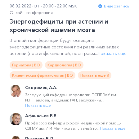
08.02.2022
ВТ
20:00 - 22:00 MSK
Видеозапись
Онлайн-конференция
Энергодефициты при астении и
хронической ишемии мозга
В онлайн-конференции будут освещены
энергодефицитные состояния при различных видах
астении (постинфекционной, посттравм...
Показать ещё
Гериатрия | ВО
Кардиология | ВО
Клиническая фармакология | ВО
Показать ещё 8
Скоромец А.А.
Заведующий кафедры неврологии ПСПБГМУ им.
И.П.Павлова, академик РАН, заслуженны...
Показать ещё
Афанасьев В.В.
Профессор кафедры скорой медицинской помощи
СЗГМУ им. И.И.Мечникова, Главный то...
Показать ещё
Пугачева Е.Л.