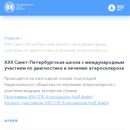
Программа XXII СПб Атерошколы (pdf файл)
Каталог участников XXII СПб Атерошколы (pdf файл)
">
Главная
/
XXII Санкт-Петербургская школа с международным
участием по диагностике и лечению атеросклероза
XXII Санкт-Петербургская школа с международным
участием по диагностике и лечению атеросклероза
Проводится на ежегодной основе под эгидой
Национального общества по изучению атеросклероза с
участием ведущих экспертов страны.
Программа XXII СПб Атерошколы (pdf файл)
Каталог участников XXII СПб Атерошколы (pdf файл)
АРХИВ