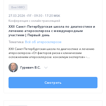
Вне НМО
27.03.2026
ПТ
09:30 - 17:20 MSK
Конференция с онлайн-трансляцией
XXII Санкт-Петербургская школа по диагностике и
лечению атеросклероза с международным
участием | Первый день
Тематика:
Всё об атеросклерозе
XXII Санкт-Петербургская школа по диагностике и лечению
атеросклероза «От факторов риска к клиническим
осложнениям атеросклероза: консилиум экспертов» –
мероприятие, проводимое на ежегодной основе под эгидой
Национального общества по изучению атеросклероза с
Гуревич В.С.
участием ведущих экспертов страны. Целью Школы является
повышение профессиональных компетенций врачей в
области диагностики и лечения атеросклероза, регулярное
обновление знаний по ключевым проблемам АССЗ,
Смотреть
обсуждение обновленных клинических рекомендаций,
современных возможностей коррекции факторов риска,
фармакотерапии атеросклероза и ассоциированных с ним
заболеваний и патологических состояний: ишемической
болезни сердца, артериальной гипертонии, сахарного
диабета, атеротромбоза и нарушений сердечного ритма.