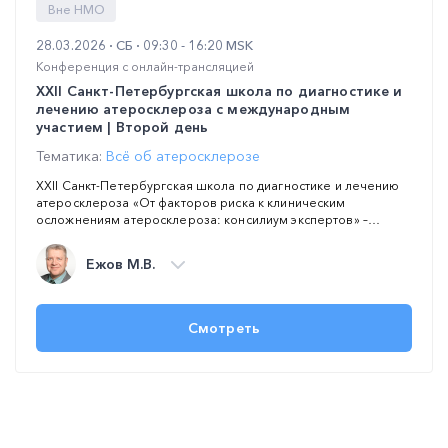
Вне НМО
28.03.2026
СБ
09:30 - 16:20 MSK
Конференция с онлайн-трансляцией
XXII Санкт-Петербургская школа по диагностике и
лечению атеросклероза с международным
участием | Второй день
Тематика:
Всё об атеросклерозе
XXII Санкт-Петербургская школа по диагностике и лечению
атеросклероза «От факторов риска к клиническим
осложнениям атеросклероза: консилиум экспертов» –
мероприятие, проводимое на ежегодной основе под эгидой
Национального общества по изучению атеросклероза с
Ежов М.В.
участием ведущих экспертов страны. Целью Школы является
повышение профессиональных компетенций врачей в
области диагностики и лечения атеросклероза, регулярное
обновление знаний по ключевым проблемам АССЗ,
Смотреть
обсуждение обновленных клинических рекомендаций,
современных возможностей коррекции факторов риска,
фармакотерапии атеросклероза и ассоциированных с ним
заболеваний и патологических состояний: ишемической
болезни сердца, артериальной гипертонии, сахарного
диабета, атеротромбоза и нарушений сердечного ритма.