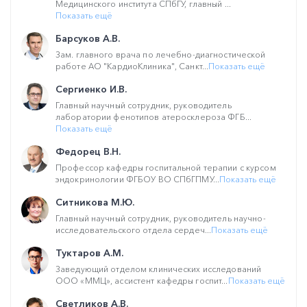
Медицинского института СПбГУ, главный ...
Показать ещё
Барсуков А.В.
Зам. главного врача по лечебно-диагностической
работе АО "КардиоКлиника", Санкт...
Показать ещё
Сергиенко И.В.
Главный научный сотрудник, руководитель
лаборатории фенотипов атеросклероза ФГБ...
Показать ещё
Федорец В.Н.
Профессор кафедры госпитальной терапии с курсом
эндокринологии ФГБОУ ВО СПбГПМУ...
Показать ещё
Ситникова М.Ю.
Главный научный сотрудник, руководитель научно-
исследовательского отдела сердеч...
Показать ещё
Туктаров А.М.
Заведующий отделом клинических исследований
ООО «ММЦ», ассистент кафедры госпит...
Показать ещё
Светликов А.В.