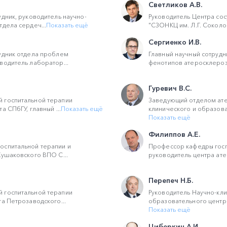
Светликов А.В.
удник, руководитель научно-
Руководитель Центра сос
тдела сердеч...
Показать ещё
"СЗОНКЦ им. Л.Г. Соколо
Сергиенко И.В.
удник отдела проблем
Главный научный сотрудн
водитель лаборатор...
фенотипов атеросклероза
Гуревич В.С.
 госпитальной терапии
Заведующий отделом ате
а СПбГУ, главный ...
Показать ещё
клинического и образоват
Показать ещё
Филиппов А.Е.
оспитальной терапии и
Профессор кафедры госп
Кушаковского ВПО С...
руководитель центра ате
Перепеч Н.Б.
 госпитальной терапии
Руководитель Научно-кли
та Петрозаводского...
образовательного центра
Показать ещё
Циберкин А.И.