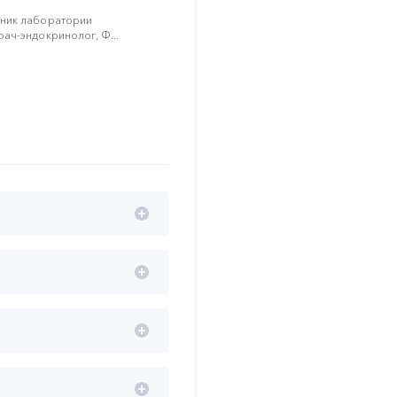
ник лаборатории
ач-эндокринолог, Ф...
О РИСКА»
ЕНТОВ
УДОВ
И ПАЦИЕНТА»