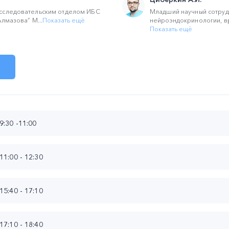
сследовательским отделом ИБС
Младший научный сотруд
лмазова” М...
Показать ещё
нейроэндокринологии, вр
Показать ещё
:30 -11:00
09:30 – 10:50
1:00 - 12:30
САТЕЛЛИТНЫЙ СИМПОЗИУМ КОМПАНИИ ООО «ЭГИС-РУС»
 2020: ЭВОЛЮЦИЯ ЗНАЧИМОСТИ СЕРДЕЧНО-СОСУДИСТОГ
СЕКЦИОННОЕ ЗАСЕДАНИЕ
5:40 - 17:10
ШИРЕНИЕ ГРАНИЦ ТЕРАПИИ КАРДИОХИРУРГИЧЕСКИХ ПАЦИ
диславович
(г. Москва)
ЯЖЕЛЫМИ АТЕРОСКЛЕРОТИЧЕСКИМИ ПОРАЖЕНИЯМИ СОС
ВАНИЕМ СОВРЕМЕННОЙ КОНЦЕПЦИИ МЕНЕДЖМЕНТА КРОВ
15:40 – 17:00
7:10 - 18:40
СЕКЦИОННОЕ ЗАСЕДАНИЕ