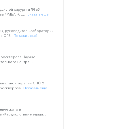
удистой хирургии ФГБУ
ва ФМБА Рос...
Показать ещё
ик, руководитель лаборатории
 ФГБ...
Показать ещё
росклероза Научно-
ельного центра ...
итальной терапии СПбГУ,
росклероза...
Показать ещё
нического и
 «Кардиология» медици...