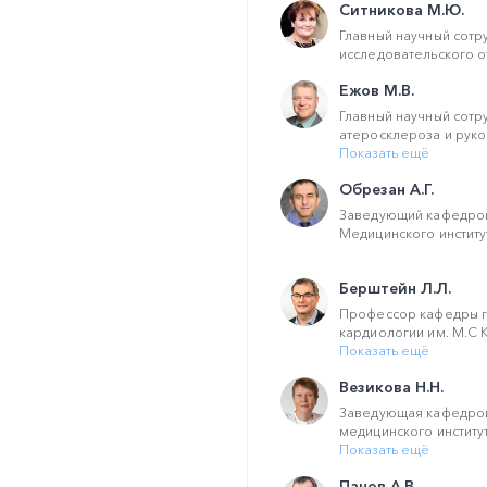
Ситникова М.Ю.
Главный научный сотр
исследовательского о
Ежов М.В.
Главный научный сотр
атеросклероза и руко
Показать ещё
Обрезан А.Г.
Заведующий кафедрой
Медицинского институт
Берштейн Л.Л.
Профессор кафедры г
кардиологии им. М.С 
Показать ещё
Везикова Н.Н.
Заведующая кафедрой
медицинского институ
Показать ещё
Панов А.В.