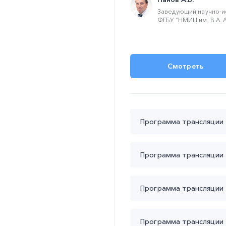
Заведующий научно-и
ФГБУ “НМИЦ им. В.А. А
Смотреть
Программа трансляции 9
Программа трансляции 1
«ВЫЗОВЫ
Программа трансляции 1
Модератор:
«РАС
проф.
Ежов Марат Вла
С Т
С ИСПОЛЬЗО
09:30 – 09:50
Программа трансляции 1