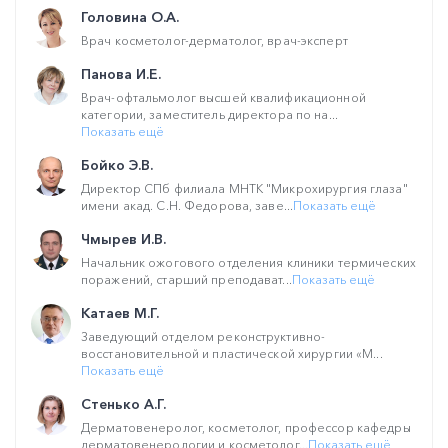
Головина О.А.
Врач косметолог-дерматолог, врач-эксперт
Панова И.Е.
Врач-офтальмолог высшей квалификационной
категории, заместитель директора по на...
Показать ещё
Бойко Э.В.
Директор СПб филиала МНТК "Микрохирургия глаза"
имени акад. С.Н. Федорова, заве...
Показать ещё
Чмырев И.В.
Начальник ожогового отделения клиники термических
поражений, старший преподават...
Показать ещё
Катаев М.Г.
Заведующий отделом реконструктивно-
восстановительной и пластической хирургии «М...
Показать ещё
Стенько А.Г.
Дерматовенеролог, косметолог, профессор кафедры
дерматовенерологии и косметолог...
Показать ещё