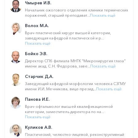
Чмырев И.В.
Начальник ожогового отделения клиники термических
поражений, старший преподават...
Показать ещё
Волох М.А.
Врач-пластический хирург высшей категории,
заведующая кафедрой пластической и р...
Показать ещё
Бойко Э.В.
Директор СПб филиала МНТК "Микрохирургия глаза"
имени акад. С.Н. Федорова, заве...
Показать ещё
Старчик Д.А.
Заведующий кафедрой морфологии человека СЗГМУ
имени И.И. Мечникова, вице-презид...
Показать ещё
Панова И.Е.
Врач-офтальмолог высшей квалификационной
категории, заместитель директора по на...
Показать ещё
Куликов А.В.
Пластический, челюстно-лицевой, реконструктивный