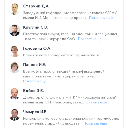
Старчик Д.А.
Заведующий кафедрой морфологии человека СЗГМУ
имени И.И. Мечникова, вице-презид...
Показать ещё
Круглик С.В.
Пластический хирург, главный внештатный специалист
- пластический хирург по САО...
Показать ещё
Головина О.А.
Врач косметолог-дерматолог, врач-эксперт
Панова И.Е.
Врач-офтальмолог высшей квалификационной
категории, заместитель директора по на...
Показать ещё
Бойко Э.В.
Директор СПб филиала МНТК "Микрохирургия глаза"
имени акад. С.Н. Федорова, заве...
Показать ещё
Чмырев И.В.
Начальник ожогового отделения клиники термических
поражений, старший преподават...
Показать ещё