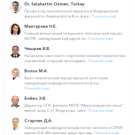
Dr. Selahattin Ozmen, Turkey
Профессор пластической хирургии в Медицинском
факультете Университета Коч, факу...
Показать ещё
Мантурова Н.Е.
Главный внештатный специалист пластический хирург
МЗ РФ, заведующая кафедрой пл...
Показать ещё
Чмырев И.В.
Начальник ожогового отделения клиники термических
поражений, старший преподават...
Показать ещё
Волох М.А.
Врач-пластический хирург высшей категории,
заведующая кафедрой пластической и р...
Показать ещё
Бойко Э.В.
Директор СПб филиала МНТК "Микрохирургия глаза"
имени акад. С.Н. Федорова, заве...
Показать ещё
Старчик Д.А.
Заведующий кафедрой морфологии человека СЗГМУ
имени И.И. Мечникова, вице-презид...
Показать ещё