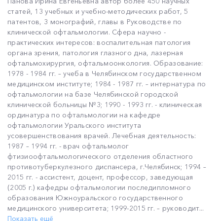
Панова Ирина Евгеньевна автор более 450 научных
статей, 13 учебных и учебно-методических работ, 5
патентов, 3 монографий, главы в Руководстве по
клинической офтальмологии. Сфера научно -
практических интересов: воспалительная патология
органа зрения, патология глазного дна, лазерная
офтальмохирургия, офтальмоонкология. Образование:
1978 - 1984 гг. – учеба в Челябинском государственном
медицинском институте; 1984 - 1987 гг. – интернатура по
офтальмологии на базе Челябинской городской
клинической больницы №3; 1990 - 1993 гг. - клиническая
ординатура по офтальмологии на кафедре
офтальмологии Уральского института
усовершенствования врачей. Лечебная деятельность:
1987 – 1994 гг. - врач офтальмолог
фтизиоофтальмологического отделения областного
противотуберкулезного диспансера, г.Челябинск; 1994 –
2015 гг. - ассистент, доцент, профессор, заведующая
(2005 г.) кафедры офтальмологии последипломного
образования Южноуральского государственного
медицинского университета; 1999-2015 гг. – руководит...
Показать ещё