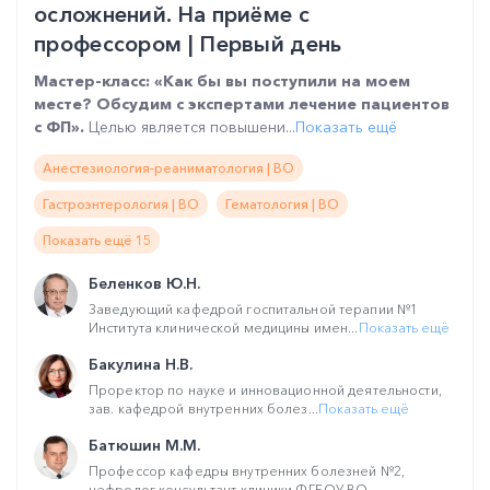
осложнений. На приёме с
профессором | Первый день
Мастер-класс: «Как бы вы поступили на моем
месте? Обсудим с экспертами лечение пациентов
с ФП».
Целью является повышени...
Показать ещё
Анестезиология-реаниматология | ВО
Гастроэнтерология | ВО
Гематология | ВО
Показать ещё 15
Беленков Ю.Н.
Заведующий кафедрой госпитальной терапии №1
Института клинической медицины имен...
Показать ещё
Бакулина Н.В.
Проректор по науке и инновационной деятельности,
зав. кафедрой внутренних болез...
Показать ещё
Батюшин М.М.
Профессор кафедры внутренних болезней №2,
нефролог-консультант клиники ФГБОУ ВО...