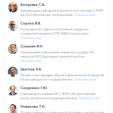
Болдуева С.А.
Заведующая кафедрой факультетской терапии CЗГМУ
им. И.И. Мечникова, Заслуженный...
Показать ещё
Сорока В.В.
Руководитель отдела неотложной сердечно-
сосудистой хирургии СПб НИИ Скорой помо...
Показать ещё
Сонькин И.Н.
Заведующий отделением сердечно-сосудистой
хирургии НУЗ Дорожная клиническая бол...
Показать ещё
Щеглов Э.А.
Профессор кафедры общей и факультетской хирургии
Петрозаводского государственно...
Показать ещё
Сокуренко Г.Ю.
Главный врач клиники № 2, ФГБУ «Всероссийский
центр экстренной и радиационной м...
Показать ещё
Новикова Т.Н.
Доцент кафедры госпитальной терапии и кардиологии